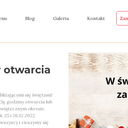
enu
Blog
Galeria
Kontakt
Zam
 otwarcia
liżającymi się świętami!
Cię godziny otwarcia lub
świątecznym okresie.
, 25 i 26.12.2022
szyscy i cieszymy się