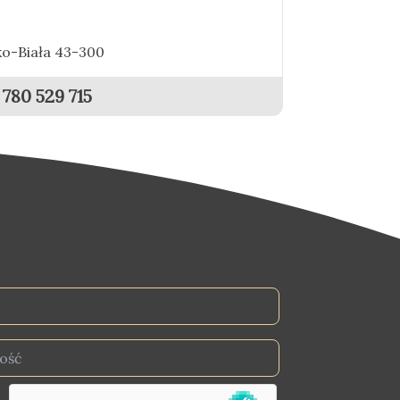
ko-Biała 43-300
780 529 715