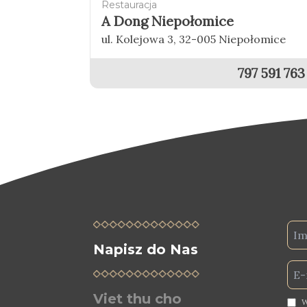
Restauracja
A Dong Niepołomice
ul. Kolejowa 3, 32-005 Niepołomice
797 591 763
Napisz do Nas
Viet thu cho
W