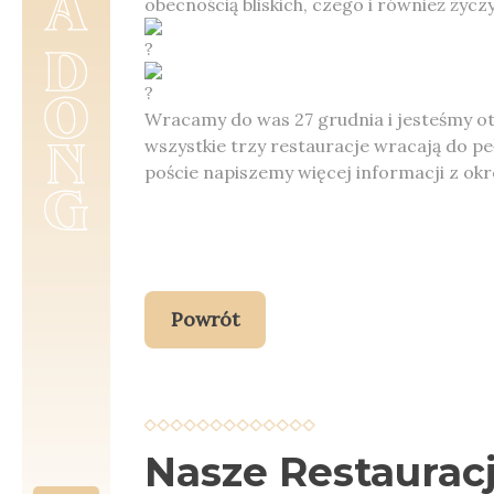
obecnością bliskich, czego i również ży
Wracamy do was 27 grudnia i jesteśmy o
wszystkie trzy restauracje wracają do p
poście napiszemy więcej informacji z ok
Powrót
Nasze Restaurac