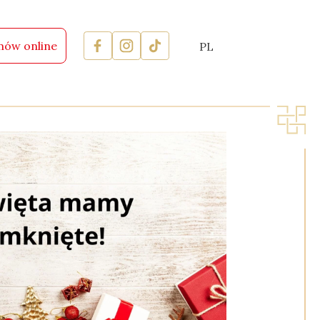
ów online
PL