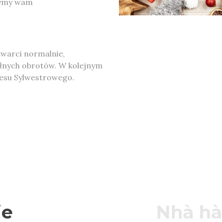
czymy wam
twarci normalnie,
ełnych obrotów. W kolejnym
resu Sylwestrowego.
je
Nhà hà