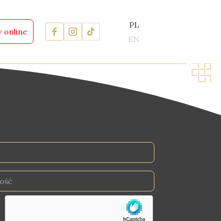
PL
 online
EN