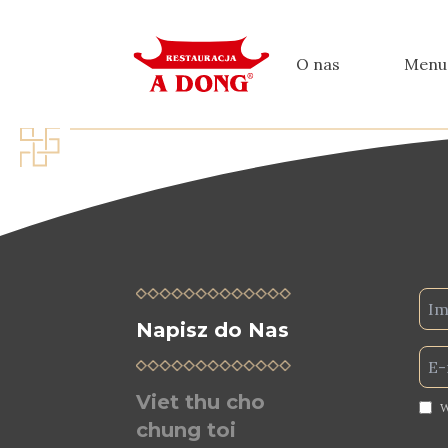
O nas
Menu
Napisz do Nas
Viet thu cho
W
chung toi