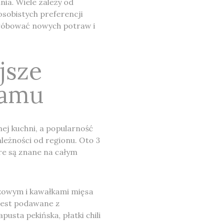
ia. Wiele zależy od
osobistych preferencji
próbować nowych potraw i
jsze
tamu
ej kuchni, a popularność
leżności od regionu. Oto 3
re są znane na całym
żowym i kawałkami mięsa
 jest podawane z
apusta pekińska, płatki chili