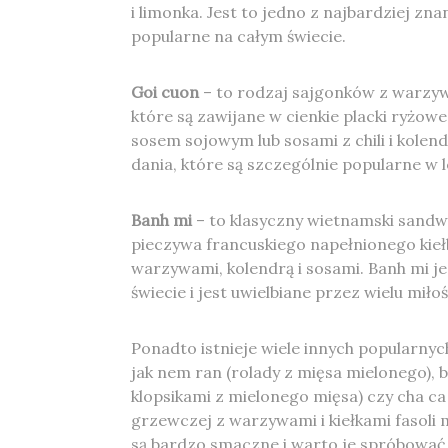
i limonka. Jest to jedno z najbardziej zn
popularne na całym świecie.
Goi cuon
– to rodzaj sajgonków z warzywa
które są zawijane w cienkie placki ryżow
sosem sojowym lub sosami z chili i kolend
dania, które są szczególnie popularne w l
Banh mi
– to klasyczny wietnamski sandwi
pieczywa francuskiego napełnionego kiełb
warzywami, kolendrą i sosami. Banh mi j
świecie i jest uwielbiane przez wielu mił
Ponadto istnieje wiele innych popularnyc
jak nem ran (rolady z mięsa mielonego), b
klopsikami z mielonego mięsa) czy cha ca
grzewczej z warzywami i kiełkami fasoli 
są bardzo smaczne i warto je spróbować