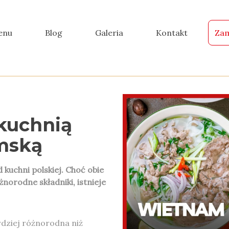
enu
Blog
Galeria
Kontakt
Zam
kuchnią
mską
kuchni polskiej. Choć obie
norodne składniki, istnieje
rdziej różnorodna niż