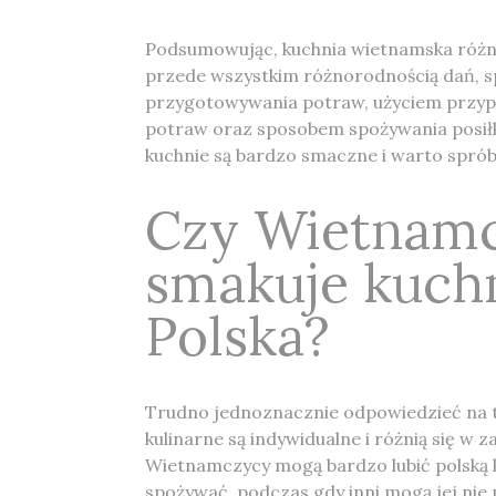
Podsumowując, kuchnia wietnamska różni 
przede wszystkim różnorodnością dań, 
przygotowywania potraw, użyciem przy
potraw oraz sposobem spożywania posiłk
kuchnie są bardzo smaczne i warto spró
Czy Wietnam
smakuje kuch
Polska?
Trudno jednoznacznie odpowiedzieć na t
kulinarne są indywidualne i różnią się w z
Wietnamczycy mogą bardzo lubić polską ku
spożywać, podczas gdy inni mogą jej nie 