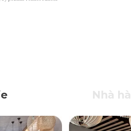
je
Nhà hà