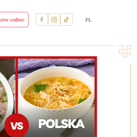
ów online
PL