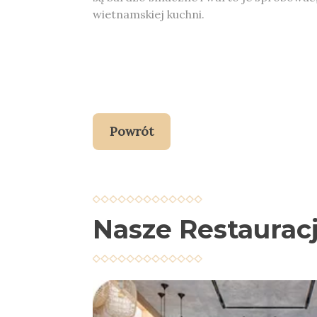
wietnamskiej kuchni.
Powrót
Nasze Restaurac