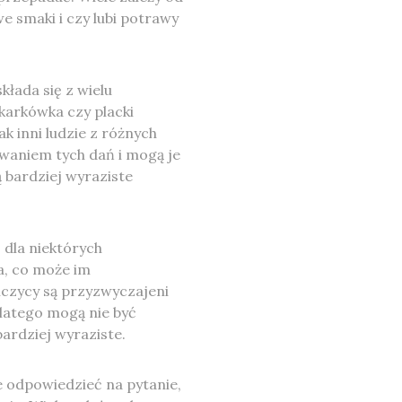
e smaki i czy lubi potrawy
kłada się z wielu
 karkówka czy placki
k inni ludzie z różnych
waniem tych dań i mogą je
ią bardziej wyraziste
 dla niektórych
a, co może im
czycy są przyzwyczajeni
latego mogą nie być
bardziej wyraziste.
 odpowiedzieć na pytanie,