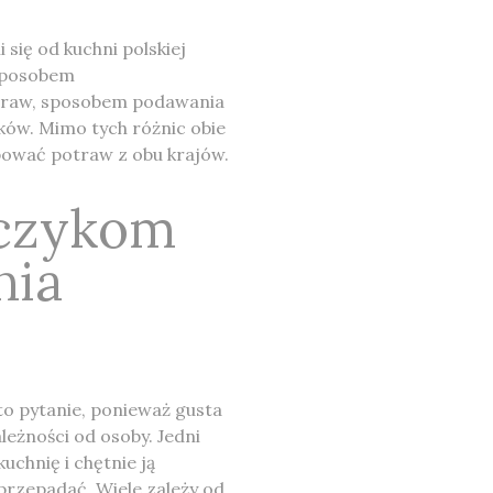
się od kuchni polskiej
sposobem
praw, sposobem podawania
ów. Mimo tych różnic obie
bować potraw z obu krajów.
czykom
nia
o pytanie, ponieważ gusta
ależności od osoby. Jedni
chnię i chętnie ją
przepadać. Wiele zależy od