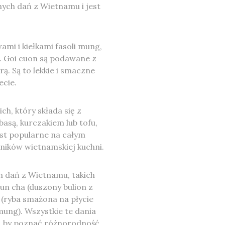
anych dań z Wietnamu i jest
mi i kiełkami fasoli mung,
e. Goi cuon są podawane z
rą. Są to lekkie i smaczne
ecie.
ch, który składa się z
asą, kurczakiem lub tofu,
est popularne na całym
ośników wietnamskiej kuchni.
h dań z Wietnamu, takich
un cha (duszony bulion z
 (ryba smażona na płycie
mung). Wszystkie te dania
, by poznać różnorodność