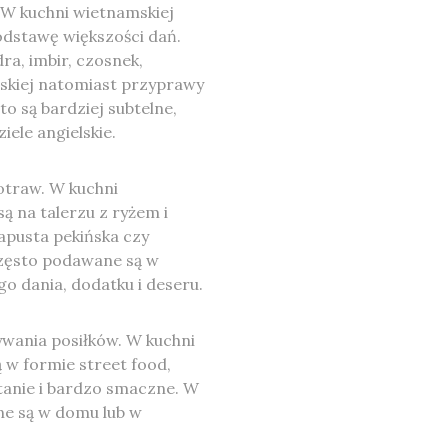
 W kuchni wietnamskiej
odstawę większości dań.
ra, imbir, czosnek,
olskiej natomiast przyprawy
o są bardziej subtelne,
ziele angielskie.
otraw. W kuchni
 na talerzu z ryżem i
kapusta pekińska czy
zęsto podawane są w
go dania, dodatku i deseru.
ywania posiłków. W kuchni
 w formie street food,
, tanie i bardzo smaczne. W
ne są w domu lub w