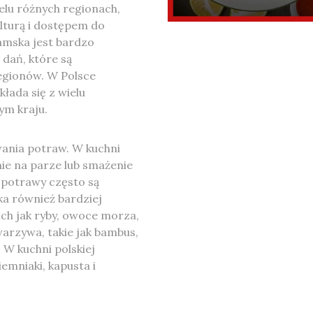
elu różnych regionach,
ulturą i dostępem do
namska jest bardzo
 dań, które są
egionów. W Polsce
kłada się z wielu
ym kraju.
wania potraw. W kuchni
ie na parze lub smażenie
 potrawy często są
a również bardziej
ich jak ryby, owoce morza,
warzywa, takie jak bambus,
 W kuchni polskiej
iemniaki, kapusta i